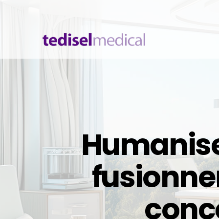
Humaniser
fusionner
Panneau technique
Bl
conce
Glass Panel
H
Q Panel