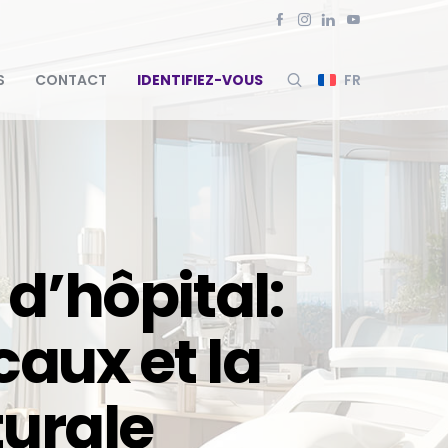
S
CONTACT
IDENTIFIEZ-VOUS
FR
d’hôpital:
caux et la
Gaines tête de lit
t
turale
Adonis
Ais
Antea