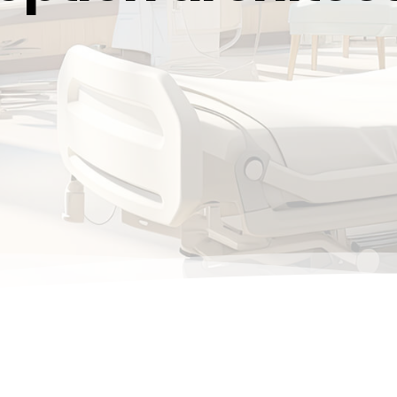
>
Motorized
>
Non-Motorized
S-Column
Abitus
Ares
Atlas
Tor