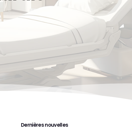
Aura
Aura Light
Icarus
N270
Dernières nouvelles