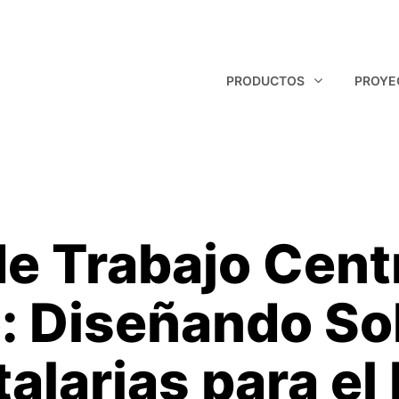
PRODUCTOS
PROYE
e Trabajo Cent
: Diseñando So
Panel técnic
alarias para el
Glass Panel
Q Panel