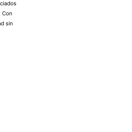
ociados
. Con
ad sin