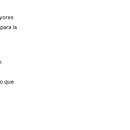
ayores
para la
n
no que