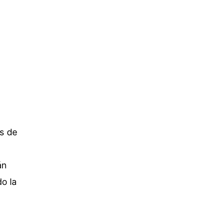
es de
án
o la